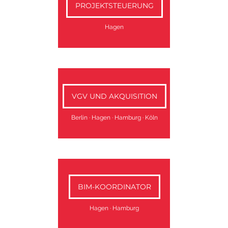
PROJEKTSTEUERUNG
Hagen
VGV UND AKQUISITION
Berlin
·
Hagen
·
Hamburg
·
Köln
BIM-KOORDINATOR
Hagen
·
Hamburg