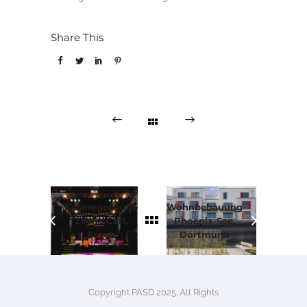
Share This
Kasinogebäude
Wohnbebauung
Zeche Carl,
Phoenix-See,
Essen
Dortmund
Copyright PASD 2025. All Rights