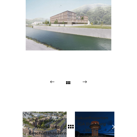
Zukunftsgarten
Neubau von
IGA Duisburg
Wohn- und
2027 –
Geschäftshäusern
Anerkennung