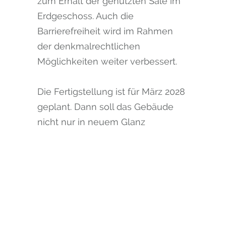
zum Erhalt der genutzten Säle im
Erdgeschoss. Auch die
Barrierefreiheit wird im Rahmen
der denkmalrechtlichen
Möglichkeiten weiter verbessert.
Die Fertigstellung ist für März 2028
geplant. Dann soll das Gebäude
nicht nur in neuem Glanz
erstrahlen, sondern auch als
zukunftsfähiger
Verwaltungsstandort im Herzen
der Stadt dienen.
Neubau der