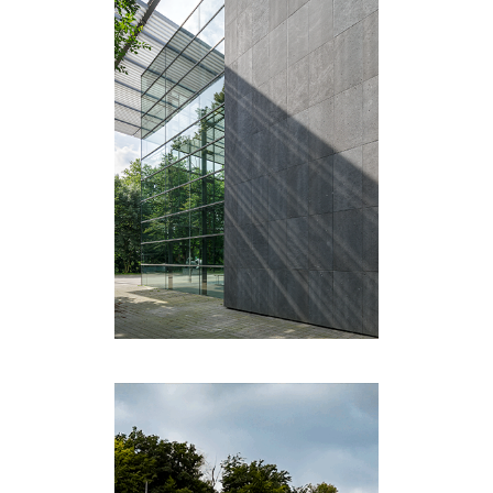
SANIERUNG UND
MODERNISIERUNG DES
RUHRFESTSPIELHAUSES
RECKLINGHAUSEN
laufende Projekte
·
Städtebau/öffentl.
Raum