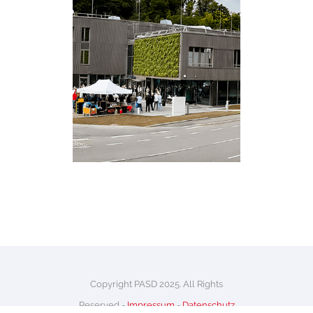
NEUBAU
STRASSENVERKEHRSAMT G
UMMERSBACH
Gewerbe/Verwaltung
·
laufende Projekte
Copyright PASD 2025. All Rights
Reserved -
Impressum
-
Datenschutz