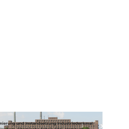
nierung und Instandsetzung Industriedenkmal
ehem. Chemische Fabrik GEG, Hamburg