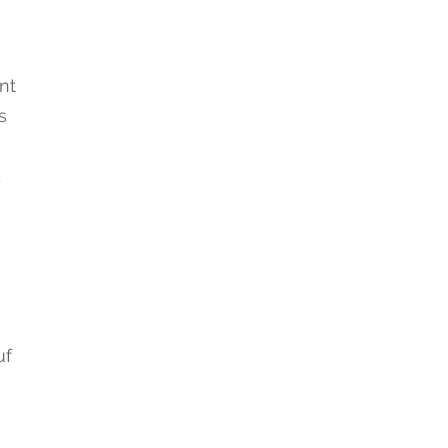
nt
s
d
uf