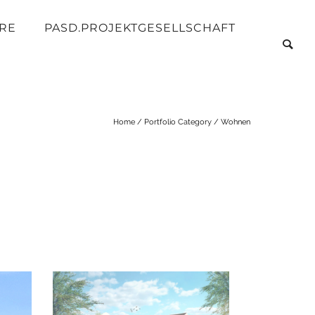
RE
PASD.PROJEKTGESELLSCHAFT
Home
/ Portfolio Category /
Wohnen
WOHNBEBAUUNG PFARRAU